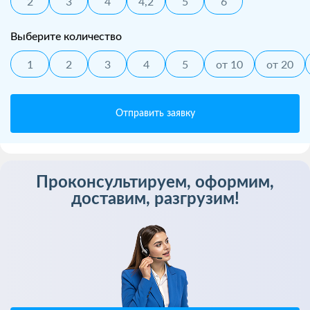
2
3
4
4,2
5
6
Выберите количество
1
2
3
4
5
от 10
от 20
Отправить заявку
Проконсультируем, оформим,
доставим, разгрузим!