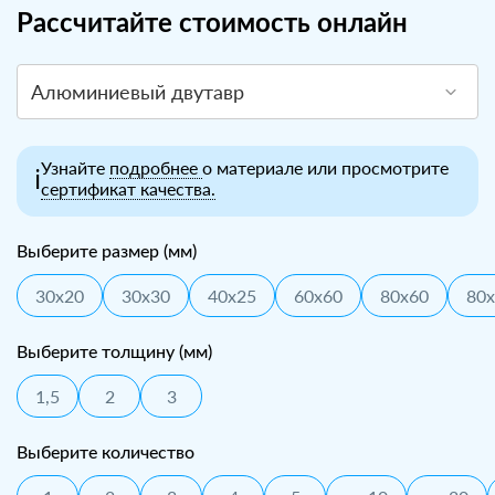
Рассчитайте стоимость онлайн
Алюминиевый двутавр
Узнайте
подробнее
о материале или просмотрите
ℹ️
сертификат качества.
Выберите размер (мм)
30x20
30x30
40x25
60x60
80x60
80
Выберите толщину (мм)
1,5
2
3
Выберите количество