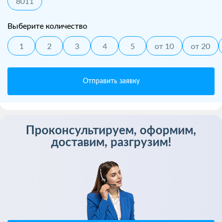
8011
Выберите количество
1
2
3
4
5
от 10
от 20
Отправить заявку
Проконсультируем, оформим,
доставим, разгрузим!